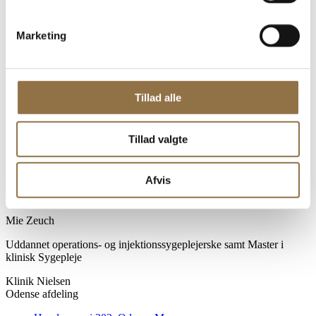
Book tid i Odense
Marketing
Hvem står for min vejledning
Tillad alle
Odense
Pernille Falkenberg
Tillad valgte
Uddannet operations- og injektionssygeplejerske
Afvis
Odense
Mie Zeuch
Uddannet operations- og injektionssygeplejerske samt Master i
klinisk Sygepleje
Klinik Nielsen
Odense afdeling