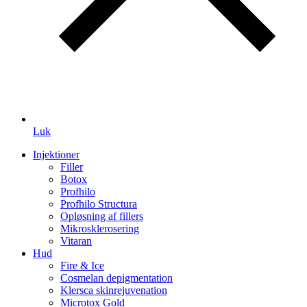
Luk
Injektioner
Filler
Botox
Profhilo
Profhilo Structura
Opløsning af fillers
Mikrosklerosering
Vitaran
Hud
Fire & Ice
Cosmelan depigmentation
Klersca skinrejuvenation
Microtox Gold